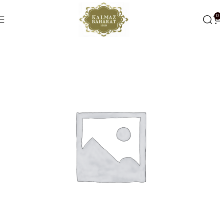
0
Ana Sayfa
Baharatlar
Toz Baharatlar