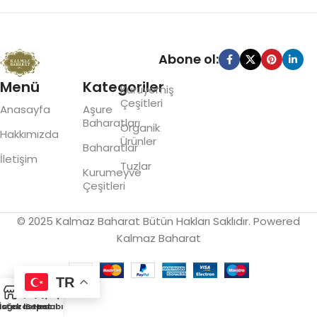
Read More
Abone ol:
Menü
Kategoriler
Kuruyemiş
Çeşitleri
Anasayfa
Aşure
Baharatları
Organik
Hakkımızda
Ürünler
Baharatlar
İletişim
Tuzlar
Kurumeyve
Çeşitleri
© 2025 Kalmaz Baharat Bütün Hakları Saklıdır. Powered
Kalmaz Baharat
TR
0
ağaza
İstek listesi
Sepet
Hesabım