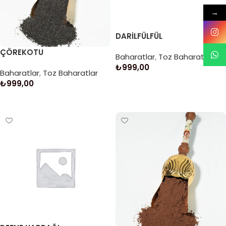
→
DARİLFÜLFÜL
ÇÖREKOTU
Baharatlar
,
Toz Baharatlar
₺
999,00
Baharatlar
,
Toz Baharatlar
Sepete Ekle
₺
999,00
Sepete Ekle