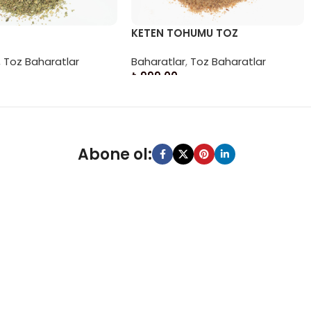
KETEN TOHUMU TOZ
,
Toz Baharatlar
Baharatlar
,
Toz Baharatlar
₺
999,00
le
Sepete Ekle
Abone ol: