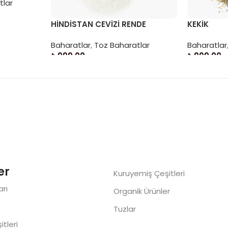
tlar
HİNDİSTAN CEVİZİ RENDE
KEKİK
Baharatlar
,
Toz Baharatlar
Baharatlar
₺
999,00
₺
999,00
Sepete Ekle
Sepete Ek
er
Kuruyemiş Çeşitleri
rı
Organik Ürünler
Tuzlar
tleri