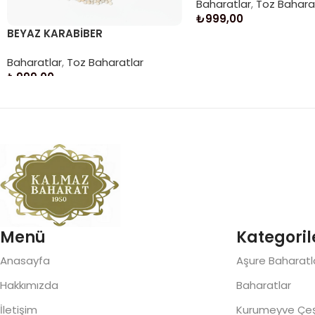
Baharatlar
,
Toz Bahara
₺
999,00
BEYAZ KARABİBER
Sepete Ekle
Baharatlar
,
Toz Baharatlar
₺
999,00
Sepete Ekle
Read More
Menü
Kategoril
Anasayfa
Aşure Baharatla
Hakkımızda
Baharatlar
İletişim
Kurumeyve Çeşi