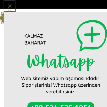
Hikayemiz
Baha
Ana Sayfa
Baharatlar
Toz Baharatlar
ACI TOZ BİBER