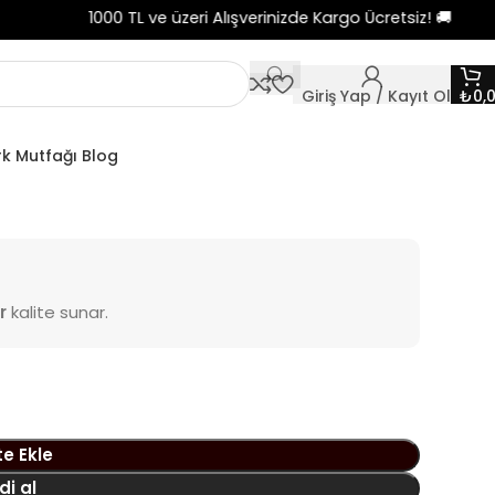
1000 TL ve üzeri Alışverinizde Kargo Ücretsiz! 🚚 100
Giriş Yap / Kayıt Ol
₺
0,
rk Mutfağı Blog
r
kalite sunar.
e Ekle
di al