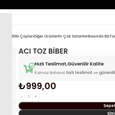
ratlar
Bitki Çayları
Diğer Ürünler
En Çok Satanlar
Basında Biz
Tü
ACI TOZ BİBER
Hızlı Teslimat,Güvenilir Kalite
Kalmaz Baharat
hızlı teslimat
ve
güvenili
₺
999,00
Sepet
Şim